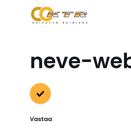
Siirry
suoraan
sisältöön
neve-we
Vastaa