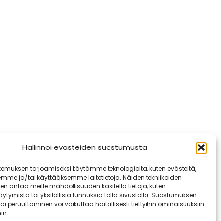
Hallinnoi evästeiden suostumusta
emuksen tarjoamiseksi käytämme teknologioita, kuten evästeitä,
emme ja/tai käyttääksemme laitetietoja. Näiden tekniikoiden
n antaa meille mahdollisuuden käsitellä tietoja, kuten
ytymistä tai yksilöllisiä tunnuksia tällä sivustolla. Suostumuksen
ai peruuttaminen voi vaikuttaa haitallisesti tiettyihin ominaisuuksiin
in.