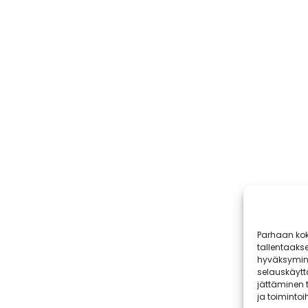
Parhaan kok
tallentaaks
hyväksymine
selauskäyttä
jättäminen t
ja toimintoih