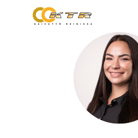
Siirry
suoraan
sisältöön