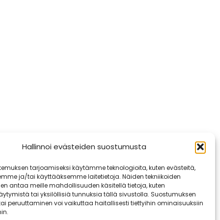
Hallinnoi evästeiden suostumusta
emuksen tarjoamiseksi käytämme teknologioita, kuten evästeitä,
emme ja/tai käyttääksemme laitetietoja. Näiden tekniikoiden
n antaa meille mahdollisuuden käsitellä tietoja, kuten
ytymistä tai yksilöllisiä tunnuksia tällä sivustolla. Suostumuksen
ai peruuttaminen voi vaikuttaa haitallisesti tiettyihin ominaisuuksiin
in.