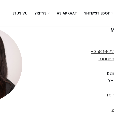
ETUSIVU
YRITYS
ASIAKKAAT
YHTEYSTIEDOT
M
+358 9872
moona.
Kai
Y-
rei
w