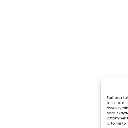
Parhaan kok
tallentaaks
hyväksymine
selauskäyttä
jättäminen t
ja toimintoih