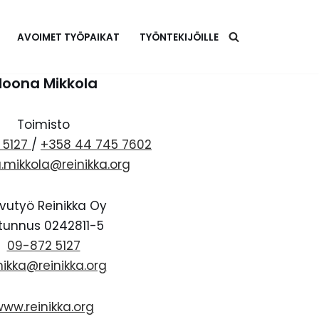
AVOIMET TYÖPAIKAT
TYÖNTEKIJÖILLE
oona Mikkola
Toimisto
 5127
/
+358 44 745 7602
mikkola@reinikka.org
vutyö Reinikka Oy
tunnus 0242811-5
09-872 5127
nikka@reinikka.org
ww.reinikka.org